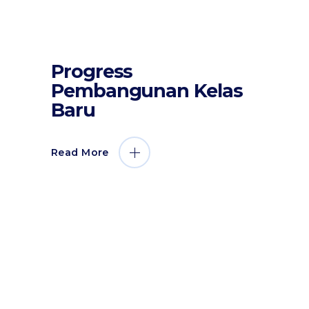
by
Sahabat Ilmu
31 Maret 2017
Progress
Berita Dan Informasi
Pembangunan Kelas
Baru
Read More