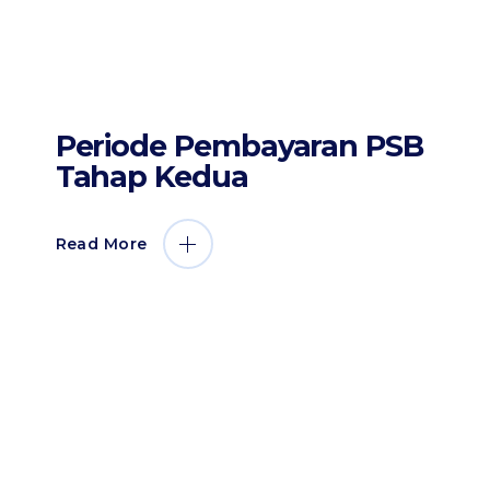
by
Sahabat Ilmu
6 April 2017
Info PSB
Periode Pembayaran PSB
Tahap Kedua
Read More