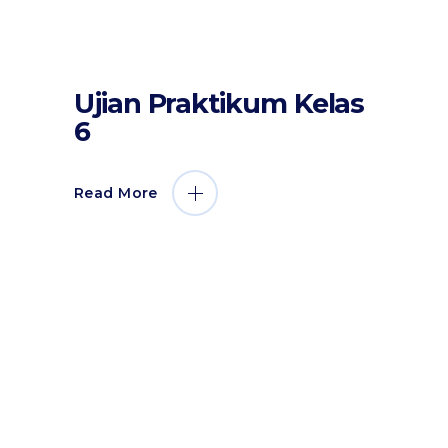
by
Sahabat Ilmu
31 Maret 2017
Ujian Praktikum Kelas
Berita Dan Informasi
Kegiatan
Siswa
6
Read More