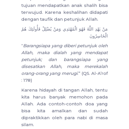
tujuan mendapatkan anak shalih bisa
terwujud. Karena keshalihan didapati
dengan taufik dan petunjuk Allah.
مَنْ يَهْدِ اللَّهُ فَهُوَ الْمُهْتَدِي وَمَنْ يُضْلِلْ فَأُولَئِكَ هُمُ
الْخَاسِرُونَ
“
Barangsiapa yang diberi petunjuk oleh
Allah, maka dialah yang mendapat
petunjuk; dan barangsiapa yang
disesatkan Allah, maka merekalah
orang-orang yang merugi
.” (QS. Al-A’rof
: 178)
Karena hidayah di tangan Allah, tentu
kita harus banyak memohon pada
Allah. Ada contoh-contoh doa yang
bisa kita amalkan dan sudah
dipraktikkan oleh para nabi di masa
silam.