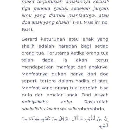
maka terputuslah amalannya kecuali
tiga perkara (yaitu): sedekah jariyah,
ilmu yang diambil manfaatnya, atau
doa anak yang shalih
.” (HR. Muslim no.
1631).
Berarti keturunan atau anak yang
shalih adalah harapan bagi setiap
orang tua. Terutama ketika orang tua
telah tiada, ia akan terus
mendapatkan manfaat dari anaknya.
Manfaatnya bukan hanya dari doa
seperti tertera dalam hadits di atas.
Manfaat yang orang tua perolah bisa
pula dari amalan anak. Dari ‘Aisyah
radhiyallahu ‘anha
, Rasulullah
shallallahu ‘alaihi wa sallam
bersabda,
إِنَّ مِنْ أَطْيَبِ مَا أَكَلَ الرَّجُلُ مِنْ كَسْبِهِ وَوَلَدُهُ مِنْ
كَسْبِهِ