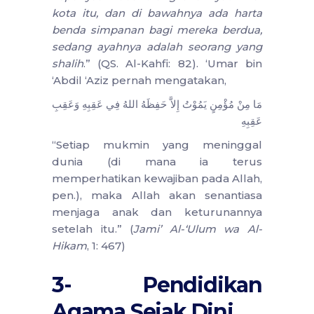
kota itu, dan di bawahnya ada harta
benda simpanan bagi mereka berdua,
sedang ayahnya adalah seorang yang
shalih
.” (QS. Al-Kahfi: 82). ‘Umar bin
‘Abdil ‘Aziz pernah mengatakan,
مَا مِنْ مُؤْمِنٍ يَمُوْتُ إِلاَّ حَفِظَهُ اللهُ فِي عَقِبِهِ وَعَقِبِ
عَقِبِهِ
“Setiap mukmin yang meninggal
dunia (di mana ia terus
memperhatikan kewajiban pada Allah,
pen.), maka Allah akan senantiasa
menjaga anak dan keturunannya
setelah itu.” (
Jami’ Al-‘Ulum wa Al-
Hikam
, 1: 467)
3- Pendidikan
Agama Sejak Dini