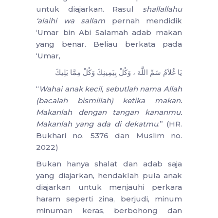
untuk diajarkan. Rasul
shallallahu
‘alaihi wa sallam
pernah mendidik
‘Umar bin Abi Salamah adab makan
yang benar. Beliau berkata pada
‘Umar,
يَا غُلاَمُ سَمِّ اللَّهَ ، وَكُلْ بِيَمِينِكَ وَكُلْ مِمَّا يَلِيكَ
“
Wahai anak kecil, sebutlah nama Allah
(bacalah bismillah) ketika makan.
Makanlah dengan tangan kananmu.
Makanlah yang ada di dekatmu
.” (HR.
Bukhari no. 5376 dan Muslim no.
2022)
Bukan hanya shalat dan adab saja
yang diajarkan, hendaklah pula anak
diajarkan untuk menjauhi perkara
haram seperti zina, berjudi, minum
minuman keras, berbohong dan