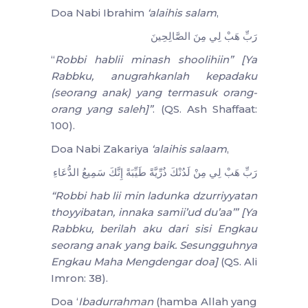
Doa Nabi Ibrahim
‘alaihis salam
,
رَبِّ هَبْ لِي مِنَ الصَّالِحِينَ
“
Robbi hablii minash shoolihiin” [Ya
Rabbku, anugrahkanlah kepadaku
(seorang anak) yang termasuk orang-
orang yang saleh]”
. (QS. Ash Shaffaat:
100).
Doa Nabi Zakariya
‘alaihis salaam
,
رَبِّ هَبْ لِي مِنْ لَدُنْكَ ذُرِّيَّةً طَيِّبَةً إِنَّكَ سَمِيعُ الدُّعَاءِ
“Robbi hab lii min ladunka dzurriyyatan
thoyyibatan, innaka samii’ud du’aa’” [Ya
Rabbku, berilah aku dari sisi Engkau
seorang anak yang baik. Sesungguhnya
Engkau Maha Mengdengar doa]
(QS. Ali
Imron: 38).
Doa ‘
Ibadurrahman
(hamba Allah yang