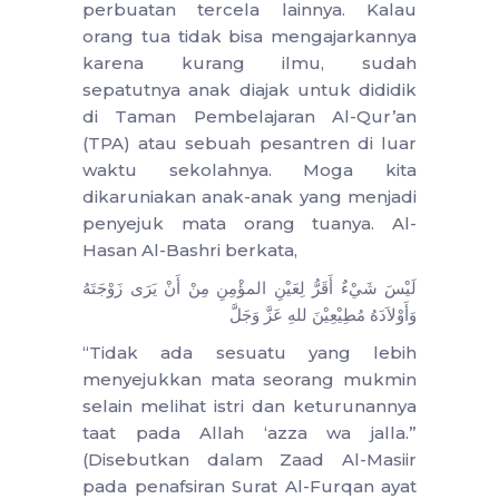
perbuatan tercela lainnya. Kalau
orang tua tidak bisa mengajarkannya
karena kurang ilmu, sudah
sepatutnya anak diajak untuk dididik
di Taman Pembelajaran Al-Qur’an
(TPA) atau sebuah pesantren di luar
waktu sekolahnya. Moga kita
dikaruniakan anak-anak yang menjadi
penyejuk mata orang tuanya. Al-
Hasan Al-Bashri berkata,
لَيْسَ شَيْءٌ أَقَرُّ لِعَيْنِ المؤْمِنِ مِنْ أَنْ يَرَى زَوْجَتَهُ
وَأَوْلاَدَهُ مُطِيْعِيْنَ للهِ عَزَّ وَجَلَّ
“Tidak ada sesuatu yang lebih
menyejukkan mata seorang mukmin
selain melihat istri dan keturunannya
taat pada Allah ‘azza wa jalla.”
(Disebutkan dalam Zaad Al-Masiir
pada penafsiran Surat Al-Furqan ayat